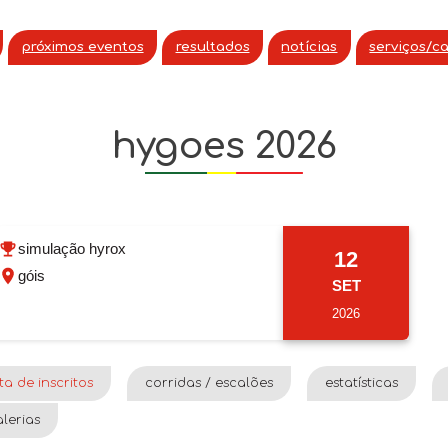
próximos eventos
resultados
notícias
serviços/c
hygoes 2026
simulação hyrox
12
góis
SET
2026
sta de inscritos
corridas / escalões
estatísticas
lerias