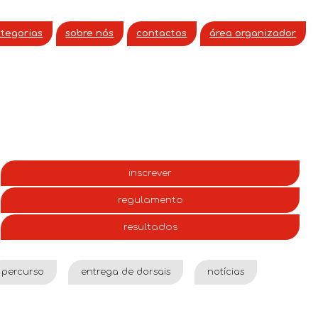
ategorias
sobre nós
contactos
área organizador
inscrever
regulamento
resultados
percurso
entrega de dorsais
notícias