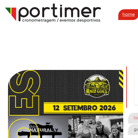
home
li
ga