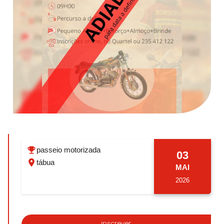
passeio motorizada
03
tábua
MAI
2026
inscrever