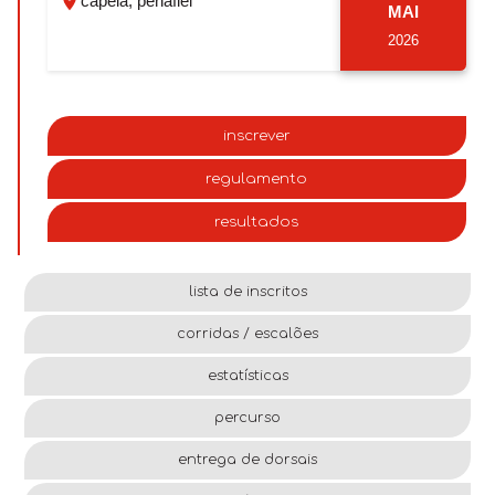
capela, penafiel
MAI
2026
inscrever
regulamento
resultados
lista de inscritos
corridas / escalões
estatísticas
percurso
entrega de dorsais