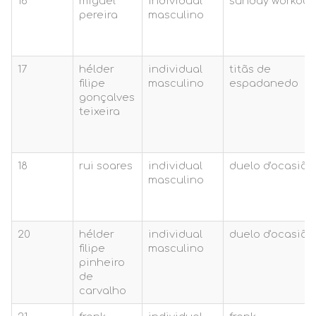
16
miguel
individual
sunday workout
pereira
masculino
17
hélder
individual
titãs de
filipe
masculino
espadanedo
gonçalves
teixeira
18
rui soares
individual
duelo d'ocasião
masculino
20
hélder
individual
duelo d'ocasião
filipe
masculino
pinheiro
de
carvalho