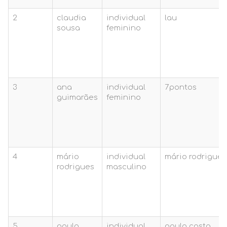
2
claudia
individual
lau
sousa
feminino
3
ana
individual
7pontos
guimarães
feminino
4
mário
individual
mário rodrigues
rodrigues
masculino
5
paulo
individual
paulo costa