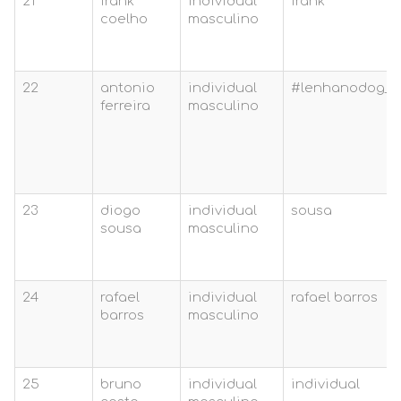
21
frank
individual
frank
coelho
masculino
22
antonio
individual
#lenhanodog_v0
ferreira
masculino
23
diogo
individual
sousa
sousa
masculino
24
rafael
individual
rafael barros
barros
masculino
25
bruno
individual
individual