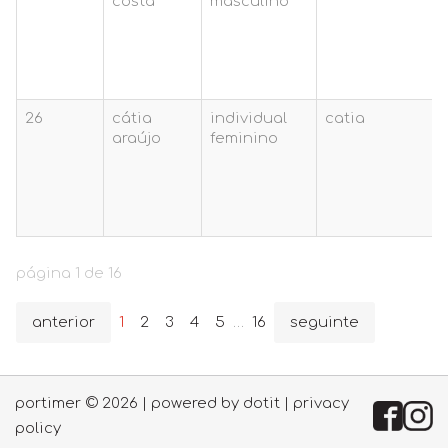
costa
masculino
26
cátia
individual
catia
araújo
feminino
página 1 de 16
anterior
1
2
3
4
5
…
16
seguinte
portimer © 2026 | powered by
dotit
|
privacy
policy