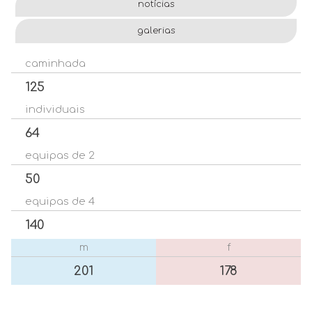
notícias
galerias
caminhada
125
individuais
64
equipas de 2
50
equipas de 4
140
m
f
201
178