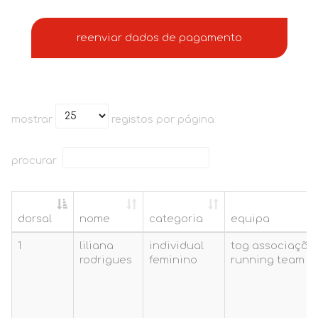
reenviar dados de pagamento
mostrar
registos por página
procurar
dorsal
nome
categoria
equipa
dorsal
nome
categoria
equipa
1
liliana
individual
tog associação
rodrigues
feminino
running team