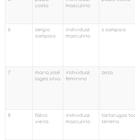
costa
masculino
6
sergio
individual
s sampaio
sampaio
masculino
7
maria josé
individual
zeza
lages silva
feminino
8
fábio
individual
tartarugas todo
vieira
masculino
terreno