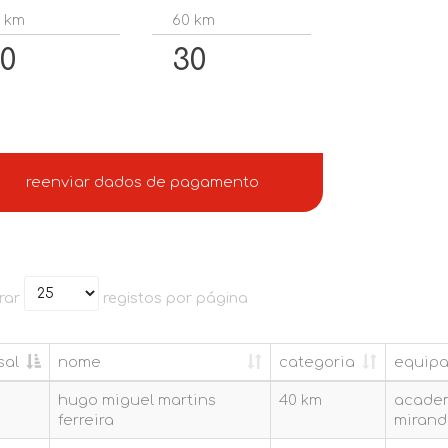
 km
60 km
0
30
reenviar dados de pagamento
rar
registos por página
sal
nome
categoria
equip
sal
nome
categoria
equip
hugo miguel martins
40 km
academ
ferreira
mirand