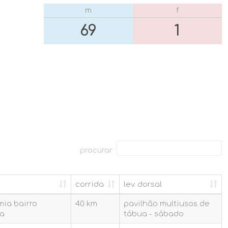
m
f
69
1
procurar
a
corrida
lev. dorsal
a
corrida
lev. dorsal
ia bairro
40 km
pavilhão multiusos de
a
tábua - sábado