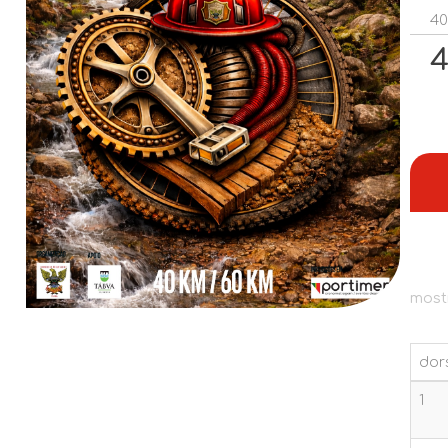
40
4
most
dor
dor
1