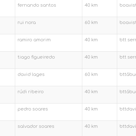
fernando santos
40 km
boavis
rui nora
60 km
boavis
ramiro amorim
40 km
btt ser
tiago figueiredo
40 km
btt ser
david lages
60 km
bttábu
rúdi ribeiro
40 km
bttábu
pedro soares
40 km
bttdav
salvador soares
40 km
bttdav