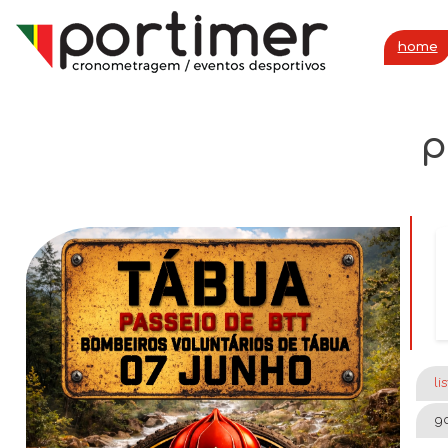
home
p
li
ga