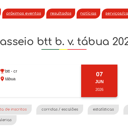
próximos eventos
resultados
notícias
serviços/c
asseio btt b. v. tábua 20
btt - cr
07
tábua
JUN
2026
sta de inscritos
corridas / escalões
estatísticas
lerias