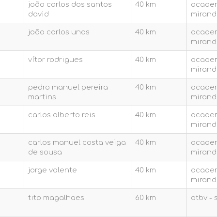
joão carlos dos santos
40 km
academ
david
mirand
joão carlos unas
40 km
academ
mirand
vítor rodrigues
40 km
academ
mirand
pedro manuel pereira
40 km
academ
martins
mirand
carlos alberto reis
40 km
academ
mirand
carlos manuel costa veiga
40 km
academ
de sousa
mirand
jorge valente
40 km
academ
mirand
tito magalhaes
60 km
atbv -