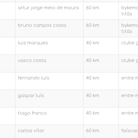
artur jorge melo de moura
60 km
bykeman
titãs
bruno campos costa
60 km
bykeman
titãs
luis marques
40 km
clube 
vasco costa
40 km
clube 
fernando luís
40 km
entre 
gaspar luís
40 km
entre 
tiago franco
40 km
entre 
carlos vítor
60 km
faísca