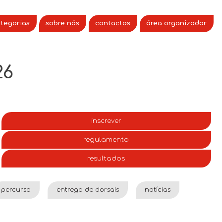
ategorias
sobre nós
contactos
área organizador
26
inscrever
regulamento
resultados
percurso
entrega de dorsais
notícias