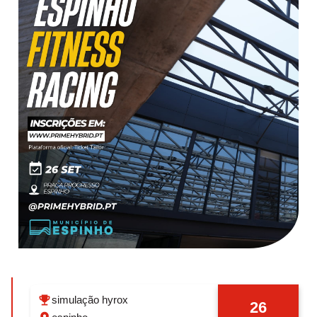
simulação hyrox
26