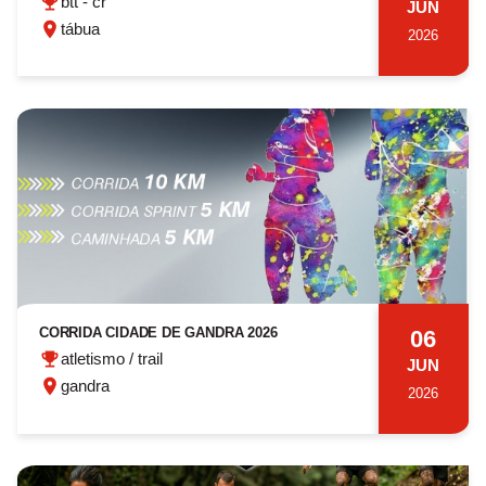
btt - cr
JUN
tábua
2026
CORRIDA CIDADE DE GANDRA 2026
06
atletismo / trail
JUN
gandra
2026