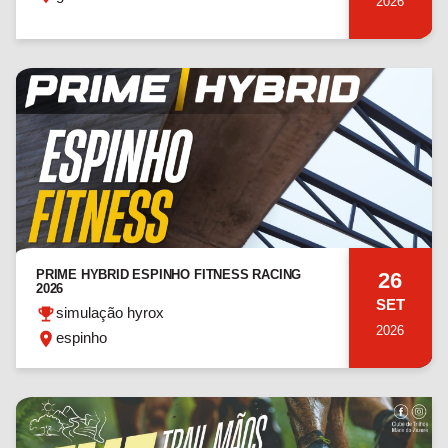
2026
PRIME HYBRID ESPINHO FITNESS RACING
26
2026
SET
simulação hyrox
2026
espinho