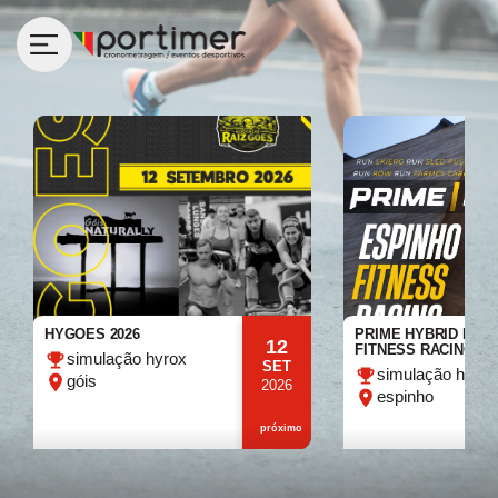
HYGOES 2026
PRIME HYBRID ESP
12
FITNESS RACING 20
simulação hyrox
SET
simulação hyrox
góis
2026
espinho
próximo